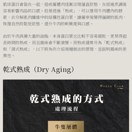
肌球蛋白會黏在一起，造成屠體肉逐漸出現僵直狀態，在經過烹調後
容易影響肉品的口感。但是透過「熟成」，可以運用牛肉體內的酵
素，去分解肌肉纖維中的結構性蛋白質，讓屠宰後變得僵硬的肌肉，
恢復自然的鬆弛狀態，提升牛肉的軟嫩度與口感。
由於牛肉具備大量的油脂，本身蛋白質也比較不容易腐敗，更禁得起
長時間的熟成，而且風味會不斷演變。而熟成通常分為「乾式熟成」
和「濕式熟成」，以下將為你介紹兩種做法的原理，並說明風味的差
異性。
乾式熟成（Dry Aging）