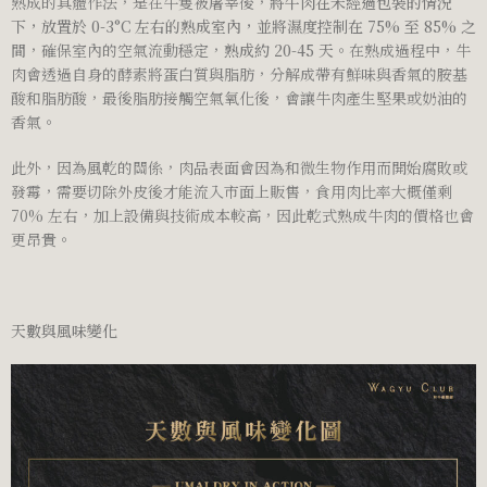
熟成的具體作法，是在牛隻被屠宰後，
將牛肉在未經過包裝的情況
下，放置於 0-3°C 左右的熟成室內，並將濕度控制在 75% 至 85% 之
間
，確保室內的空氣流動穩定，
熟成約 20-45 天
。在熟成過程中，牛
肉會透過自身的酵素將蛋白質與脂肪，分解成帶有鮮味與香氣的胺基
酸和脂肪酸，最後脂肪接觸空氣氧化後，會讓牛肉產生堅果或奶油的
香氣。
此外，因為風乾的關係，肉品表面會因為和微生物作用而開始腐敗或
發霉，需要切除外皮後才能流入市面上販售，食用肉比率大概僅剩
70% 左右，加上設備與技術成本較高，因此乾式熟成牛肉的價格也會
更昂貴。
天數與風味變化