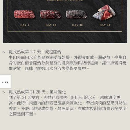
乾式熟成第 1-7 天：流程開始
牛肉表面因水分蒸發逐漸變得乾燥，外觀會形成一層硬殼，牛隻自
身的蛋白酶會開始分解緊繃的肌肉纖維與結締組織，讓牛排變得更
加軟嫩，風味也開始因水分流失變得更集中。
乾式熟成第 21-28 天：風味變化
到了第 21 天左右，肉體已經失去 10-15% 的水分，風味濃度更
高。此時牛肉體內的酵素已經讓肉質軟化，帶出淡淡的堅果與奶油
香氣。外殼已經完成乾燥、顏色暗沉，在成本控制與消費者接受度
之間達到平衡。