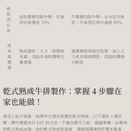
食
用
由於需要切除外殼，可食
不需要切除外殼，水分流失率
肉
用比率僅有 70%
低，可食用比率仍高達 90%
比
率
成
本
熟成器材、人力、時間成
僅需要使用真空包裝，加上人
與
本高，肉品本身的價格也
力成本與時間低，肉品的價格
價
會提高
也較低
格
乾式熟成牛排製作：掌握 4 步驟在
家也能做！
看完上述介紹後，如果你也想在家嘗試乾式熟成，以下提供 4 個步
驟，帶你掌握自行 DIY 的方法。不過在動手之前，建議準備一台專用
的乾式熟成冰箱。由於乾式熟成對溫度、濕度與環境條件要求極高，