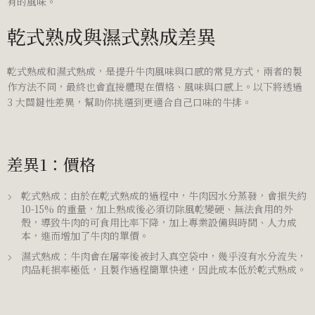
有的風味。
乾式熟成與濕式熟成差異
乾式熟成和濕式熟成，是提升牛肉風味與口感的常見方式，兩者的製
作方法不同，最終也會直接體現在價格、風味與口感上。以下將透過
3 大關鍵性差異，幫助你挑選到更適合自己口味的牛排。
差異1：價格
乾式熟成：由於在乾式熟成的過程中，牛肉因水分蒸發，會損失約
10-15% 的重量，加上熟成後必須切除風乾變硬、無法食用的外
殼，導致牛肉的可食用比率下降，加上專業設備與時間、人力成
本，進而增加了牛肉的單價。
濕式熟成：牛肉會在屠宰後被封入真空袋中，幾乎沒有水分流失，
肉品耗損率極低，且製作過程簡單快速，因此成本低於乾式熟成。