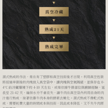
濕式熟成的作法，是在有了塑膠和真空技術後才出現。利用真空包裝
將經過宰割後的肉塊
放入真空袋中，讓肉塊與空氣隔絕，並保存在 0-
4℃ 的冷藏環境下約 4-10 天左右
，或是依據
牛排部位與廚師經驗
，
延
長至 21-42 天
，確保水分不會流失，讓牛肉在真空袋內利用自身的肉
汁進行熟成，接著依靠牛肉本身的酵素去嫩化。濕式熟成不像乾式熟
成，需要耗費大量的時間成本與技術，因此成本降低，又不失牛肉原