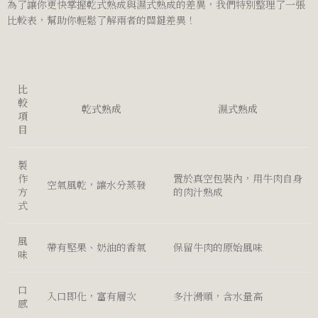
為了讓你更快掌握乾式熟成與濕式熟成的差異，我們特別整理了一張
比較表，幫助你輕鬆了解兩者的關鍵差異！
比
較
乾式熟成
濕式熟成
項
目
製
作
置於真空包裝內，用牛肉自身
空氣風乾，讓水分蒸發
方
的肉汁熟成
式
風
帶有堅果、奶油的香氣
保留牛肉的原始風味
味
口
入口即化，富有層次
多汁滑順，含水量高
感