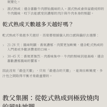
氣變化。
濕式熟成：適合喜歡牛肉原始風味的人。濕式熟成會保留最純粹的
牛肉風味，咬下去能感受到濃郁的肉汁與牛肉本身的鮮甜。
乾式熟成天數越多天越好嗎？
乾式熟成不是越多天越好，而是要根據個人的口感與偏好去選擇：
21-28 天：風味明顯、香氣濃郁，肉質更加軟嫩，適合乾式熟成的
入門者或多數消費者的口味。
30-45 天：香氣更強烈、肉香味集中，牛肉的鮮味到達高峰，適合
喜歡濃郁風味的饕客。
因此沒有「最佳天數」，只有「最適合的天數」，能夠在軟嫩度、多
汁性之間取得平衡才是最重要的。
教父集團：從乾式熟成到極致燒肉
的風味地圖