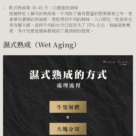
乾式熟成第 30-45 天：口感達到頂峰
經過將近 1 個月的熟成後，牛肉除了擁有豐富的堅果香氣之外，更
會帶出濃郁的奶油香，更吃得到牛肉的鮮味，入口即化，吃起來也
更有層次感。此時牛肉的水分已經流失了 15% 左右，無論是軟嫩
度、多汁性還是風味都達到了最頂級的程度。
濕式熟成（Wet Aging）