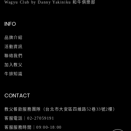
Wagyu Club by Danny Yakiniku 和牛俱樂部
INFO
品牌介紹
活動資訊
聯絡我們
加入教父
牛排知識
CONTACT
教父餐飲服務團隊（台北市大安區四維路52巷33號2樓）
客服電話｜
02-27059191
客服服務時間｜09:00-18:00