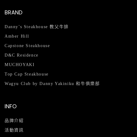
BRAND
Danny’s Steakhouse 教父牛排
Amber Hill
Capstone Steakhouse
D&C Residence
MUCHOYAKI
Top Cap Steakhouse
Wagyu Club by Danny Yakiniku 和牛俱樂部
INFO
品牌介紹
活動資訊